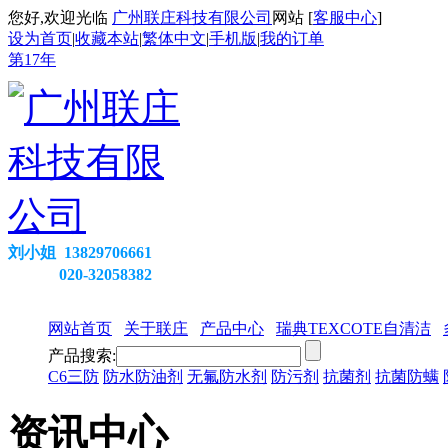
您好,欢迎光临
广州联庄科技有限公司
网站 [
客服中心
]
设为首页
|
收藏本站
|
繁体中文
|
手机版
|
我的订单
第
17
年
刘小姐 13829706661
020-32058382
网站首页
关于联庄
产品中心
瑞典TEXCOTE自清洁
产品搜索:
C6三防
防水防油剂
无氟防水剂
防污剂
抗菌剂
抗菌防螨
资讯中心