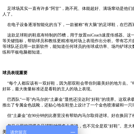
足球场其实一直有许多“阿甘”，跑不死、体能超好、满场窜动是他们
人了。
在电子设备逐渐智能化的当下，一款被称“有大脑”的足球鞋，在巴西
这款足球鞋的鞋底有特制的凹槽，用于放置miCoach速度传感器。
等关键指标，帮助球员和教练更精准地对场上表现作出分析。带有芯片
等球队还启用一款新软件，能知道任何球员的传球成功率、场均铲球次
练和平板电脑都知道。
球员表现重要
“每个人都应该有一双好鞋，因为那双鞋会带你到最美好的地方去。”
好坏，最大衡量标准还是看鞋的主人的场上表现。
巴西队“一哥”内马尔的“土豪金”显然还没达到“好鞋”的境界。这双
推出了专属金色战靴，还贴心地在鞋垫上设计了一个金色喷漆罐和一只
但“土豪金”在90分钟的比赛里没有帮助内马尔取得进球。好在换回了
彪马公司的混搭色足球鞋对很多人来说，也不完全是双“好鞋”。意大利
美好的地方”继续奔跑。
请您留言