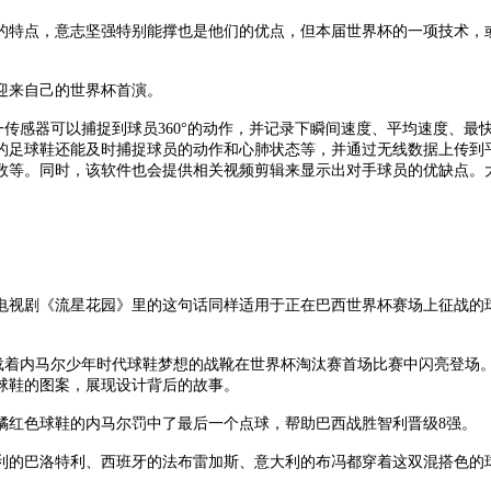
的特点，意志坚强特别能撑也是他们的优点，但本届世界杯的一项技术，
迎来自己的世界杯首演。
这一传感器可以捕捉到球员360°的动作，并记录下瞬间速度、平均速度、
的足球鞋还能及时捕捉球员的动作和心肺状态等，并通过无线数据上传到
数等。同时，该软件也会提供相关视频剪辑来显示出对手球员的优缺点。
电视剧《流星花园》里的这句话同样适用于正在巴西世界杯赛场上征战的球
承载着内马尔少年时代球鞋梦想的战靴在世界杯淘汰赛首场比赛中闪亮登
球鞋的图案，展现设计背后的故事。
橘红色球鞋的内马尔罚中了最后一个点球，帮助巴西战胜智利晋级8强。
的巴洛特利、西班牙的法布雷加斯、意大利的布冯都穿着这双混搭色的球