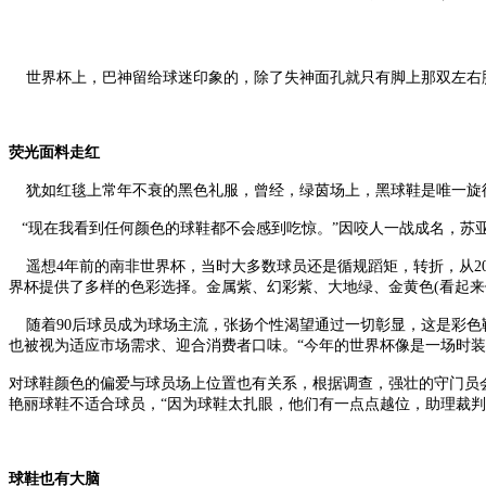
世界杯上，巴神留给球迷印象的，除了失神面孔就只有脚上那双左右脚
荧光面料走红
犹如红毯上常年不衰的黑色礼服，曾经，绿茵场上，黑球鞋是唯一旋
“现在我看到任何颜色的球鞋都不会感到吃惊。”因咬人一战成名，苏
遥想4年前的南非世界杯，当时大多数球员还是循规蹈矩，转折，从2
界杯提供了多样的色彩选择。金属紫、幻彩紫、大地绿、金黄色(看起
随着90后球员成为球场主流，张扬个性渴望通过一切彰显，这是彩色
也被视为适应市场需求、迎合消费者口味。“今年的世界杯像是一场时装
对球鞋颜色的偏爱与球员场上位置也有关系，根据调查，强壮的守门员
艳丽球鞋不适合球员，“因为球鞋太扎眼，他们有一点点越位，助理裁判
球鞋也有大脑