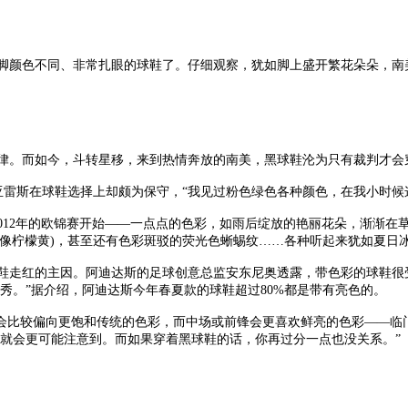
颜色不同、非常扎眼的球鞋了。仔细观察，犹如脚上盛开繁花朵朵，南
律。而如今，斗转星移，来到热情奔放的南美，黑球鞋沦为只有裁判才会
亚雷斯在球鞋选择上却颇为保守，“我见过粉色绿色各种颜色，在我小时候
012年的欧锦赛开始——一点点的色彩，如雨后绽放的艳丽花朵，渐渐在
来像柠檬黄)，甚至还有色彩斑驳的荧光色蜥蜴纹……各种听起来犹如夏日
鞋走红的主因。阿迪达斯的足球创意总监安东尼奥透露，带色彩的球鞋很
秀。”据介绍，阿迪达斯今年春夏款的球鞋超过80%都是带有亮色的。
会比较偏向更饱和传统的色彩，而中场或前锋会更喜欢鲜亮的色彩——临
就会更可能注意到。而如果穿着黑球鞋的话，你再过分一点也没关系。”