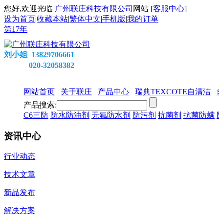
您好,欢迎光临
广州联庄科技有限公司
网站 [
客服中心
]
设为首页
|
收藏本站
|
繁体中文
|
手机版
|
我的订单
第
17
年
刘小姐 13829706661
020-32058382
网站首页
关于联庄
产品中心
瑞典TEXCOTE自清洁
产品搜索:
C6三防
防水防油剂
无氟防水剂
防污剂
抗菌剂
抗菌防螨
资讯中心
行业动态
技术文章
新品发布
解决方案