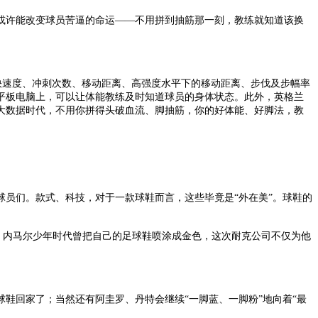
或许能改变球员苦逼的命运——不用拼到抽筋那一刻，教练就知道该换
最快速度、冲刺次数、移动距离、高强度水平下的移动距离、步伐及步幅率
平板电脑上，可以让体能教练及时知道球员的身体状态。此外，英格兰
大数据时代，不用你拼得头破血流、脚抽筋，你的好体能、好脚法，教
员们。款式、科技，对于一款球鞋而言，这些毕竟是“外在美”。球鞋的
场。内马尔少年时代曾把自己的足球鞋喷涂成金色，这次耐克公司不仅为他
鞋回家了；当然还有阿圭罗、丹特会继续“一脚蓝、一脚粉”地向着“最