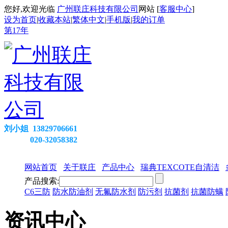
您好,欢迎光临
广州联庄科技有限公司
网站 [
客服中心
]
设为首页
|
收藏本站
|
繁体中文
|
手机版
|
我的订单
第
17
年
刘小姐 13829706661
020-32058382
网站首页
关于联庄
产品中心
瑞典TEXCOTE自清洁
产品搜索:
C6三防
防水防油剂
无氟防水剂
防污剂
抗菌剂
抗菌防螨
资讯中心