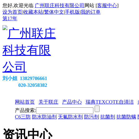
您好,欢迎光临
广州联庄科技有限公司
网站 [
客服中心
]
设为首页
|
收藏本站
|
繁体中文
|
手机版
|
我的订单
第
17
年
刘小姐 13829706661
020-32058382
网站首页
关于联庄
产品中心
瑞典TEXCOTE自清洁
产品搜索:
C6三防
防水防油剂
无氟防水剂
防污剂
抗菌剂
抗菌防螨
资讯中心