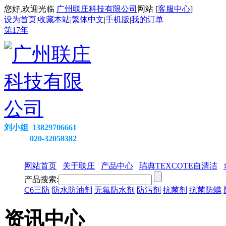
您好,欢迎光临
广州联庄科技有限公司
网站 [
客服中心
]
设为首页
|
收藏本站
|
繁体中文
|
手机版
|
我的订单
第
17
年
刘小姐 13829706661
020-32058382
网站首页
关于联庄
产品中心
瑞典TEXCOTE自清洁
产品搜索:
C6三防
防水防油剂
无氟防水剂
防污剂
抗菌剂
抗菌防螨
资讯中心