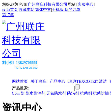
您好,欢迎光临
广州联庄科技有限公司
网站 [
客服中心
]
设为首页
|
收藏本站
|
繁体中文
|
手机版
|
我的订单
第
17
年
刘小姐 13829706661
020-32058382
网站首页
关于联庄
产品中心
瑞典TEXCOTE自清洁
产品搜索:
C6三防
防水防油剂
无氟防水剂
防污剂
抗菌剂
抗菌防螨
资讯中心