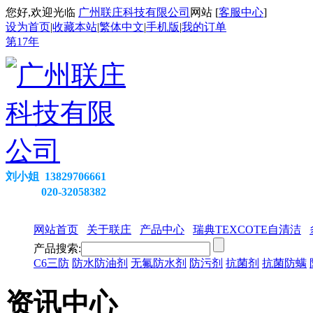
您好,欢迎光临
广州联庄科技有限公司
网站 [
客服中心
]
设为首页
|
收藏本站
|
繁体中文
|
手机版
|
我的订单
第
17
年
刘小姐 13829706661
020-32058382
网站首页
关于联庄
产品中心
瑞典TEXCOTE自清洁
产品搜索:
C6三防
防水防油剂
无氟防水剂
防污剂
抗菌剂
抗菌防螨
资讯中心