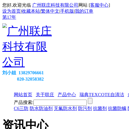
您好,欢迎光临
广州联庄科技有限公司
网站 [
客服中心
]
设为首页
|
收藏本站
|
繁体中文
|
手机版
|
我的订单
第
17
年
刘小姐 13829706661
020-32058382
网站首页
关于联庄
产品中心
瑞典TEXCOTE自清洁
产品搜索:
C6三防
防水防油剂
无氟防水剂
防污剂
抗菌剂
抗菌防螨
资讯中心