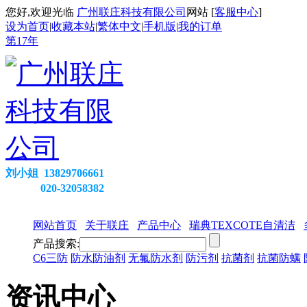
您好,欢迎光临
广州联庄科技有限公司
网站 [
客服中心
]
设为首页
|
收藏本站
|
繁体中文
|
手机版
|
我的订单
第
17
年
刘小姐 13829706661
020-32058382
网站首页
关于联庄
产品中心
瑞典TEXCOTE自清洁
产品搜索:
C6三防
防水防油剂
无氟防水剂
防污剂
抗菌剂
抗菌防螨
资讯中心