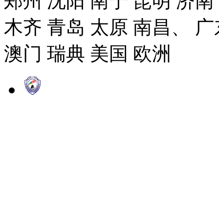
郑州 沈阳 南宁 昆明 济南
木齐 青岛 太原 南昌、 广
澳门 瑞典 美国 欧洲