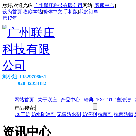
您好,欢迎光临
广州联庄科技有限公司
网站 [
客服中心
]
设为首页
|
收藏本站
|
繁体中文
|
手机版
|
我的订单
第
17
年
刘小姐 13829706661
020-32058382
网站首页
关于联庄
产品中心
瑞典TEXCOTE自清洁
产品搜索:
C6三防
防水防油剂
无氟防水剂
防污剂
抗菌剂
抗菌防螨
资讯中心