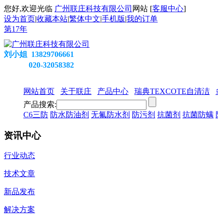
您好,欢迎光临
广州联庄科技有限公司
网站 [
客服中心
]
设为首页
|
收藏本站
|
繁体中文
|
手机版
|
我的订单
第
17
年
刘小姐 13829706661
020-32058382
网站首页
关于联庄
产品中心
瑞典TEXCOTE自清洁
产品搜索:
C6三防
防水防油剂
无氟防水剂
防污剂
抗菌剂
抗菌防螨
资讯中心
行业动态
技术文章
新品发布
解决方案