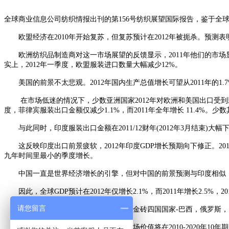
全球商业信息公司纺织情报出刊的第156号纺织展望国际报告，鉴于全
欧盟经济在2010年开始复苏，但复苏预计在2012年被扼杀。预测表明，欧
欧洲纺织品制造商对这一市场展望的反馈显示，2011年他们的市场显
实上，2012年一季度，欧盟服装进口数量大幅减少12%。
美国的前景不太悲观。2012年国内生产总值增长可望从2011年的1.7%
在市场低迷的情况下，少数亚洲国家2012年对欧洲和美国出口受到影响，而2
度，菲律宾服装出口金额仅减少1.1%，而2011年全年增长 11.4%。
与此同时，印度服装出口金额在2011/12财年(2012年3月结束)大幅下降1
这反映印度出口前景疲软，2012年印度GDP增长预期向下修正。2011年9
九年时间里最小的季度增长。
中国一直是世界经济增长的引擎，但对中国的前景预测与印度相似，GDP
因此，全球GDP预计在2012年仅增长2.1%，而2011年增长2.5%，201
请您留言
尽管如此，新兴市场，特别是所谓的金砖四国国家-巴西，俄罗斯，印
例如，在印度，纺织品和服装国内市场价值将在2010-2020年10年期间