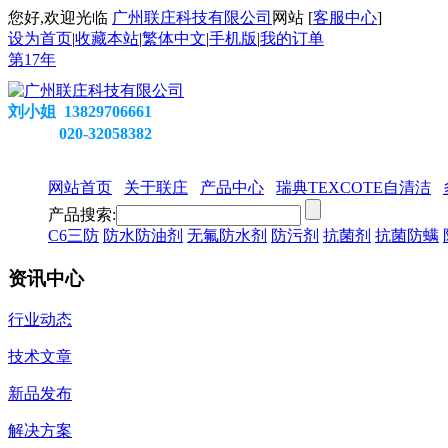
您好,欢迎光临
广州联庄科技有限公司
网站 [
客服中心
]
设为首页
|
收藏本站
|
繁体中文
|
手机版
|
我的订单
第
17
年
刘小姐 13829706661
020-32058382
网站首页
关于联庄
产品中心
瑞典TEXCOTE自清洁
产品搜索:
C6三防
防水防油剂
无氟防水剂
防污剂
抗菌剂
抗菌防螨
资讯中心
行业动态
技术文章
新品发布
解决方案