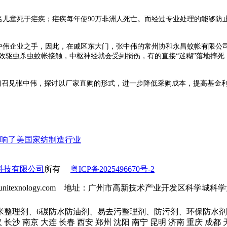
名儿童死于疟疾；疟疾每年使90万非洲人死亡。而经过专业处理的能够防
伟企业之手，因此，在戚区东大门，张中伟的常州协和永昌蚊帐有限公
效驱虫杀虫蚊帐接触，中枢神经就会受到损伤，有的直接“迷糊”落地摔
召见张中伟，探讨以厂家直购的形式，进一步降低采购成本，提高基金利
响了美国家纺制造行业
科技有限公司
所有
粤ICP备2025496670号-2
l：info@unitexnology.com 地址：广州市高新技术产业开发区科学
米整理剂、6碳防水防油剂、易去污整理剂、防污剂、环保防水剂
汉 长沙 南京 大连 长春 西安 郑州 沈阳 南宁 昆明 济南 重庆 成都