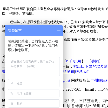
世界卫生组织和联合国儿童基金会等机构曾透露：全球每30秒钟就有1
疾、登革热、艾滋病。
近些年，在源源发往非洲的特效蚊帐中，已有300多吨出自常州张中
场，却令人侧目。与传统意义上的蚊帐不同，蚊虫与张中伟研制的PE长
请您留言
种蚊帐所含的抗蚊虫成分功效可持续3至5年，对人体却没有危害。
由于产品价廉物美，联合国全球基金总裁加布里尔·加拉米洛还专门
感谢您的关注，当前客服人员不在
线，请填写一下您的信息，我们会
尽快和您联系。
分享到：
点击次数：
更新时间：2013-12-18 【
打印此页
】 【
关闭
】
上一条：
靓点再现的防静电面料
下一条：
棉出口下降的埃及影
关于联庄
|
标准
|
行业动态
|
技术文章
|
新品发布
|
联系我们
版权所有 2013©
http://www.lianzhuang.net
网站版权归
广州联庄
电话：86-20-32058382 传真：86-20-32057561 Emai
诚征下列地区无氟防水剂、六碳防水防油剂、三防整理剂、纳
州市 深圳市 北京 上海 东莞 佛山 中山 顺德 珠海 杭州 温州 武