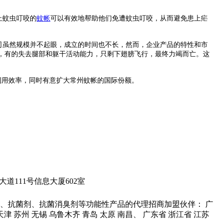
止蚊虫叮咬的
蚊帐
可以有效地帮助他们免遭蚊虫叮咬，从而避免患上疟
司虽然规模并不起眼，成立的时间也不长，然而，企业产品的特性和市
死，有的失去腿部和躯干活动能力，只剩下翅膀飞行，最终力竭而亡。这
用效率，同时有意扩大常州蚊帐的国际份额。
城科学大道111号信息大厦602室
、抗菌剂、抗菌消臭剂等功能性产品的代理招商加盟伙伴： 广
 天津 苏州 无锡 乌鲁木齐 青岛 太原 南昌、 广东省 浙江省 江苏