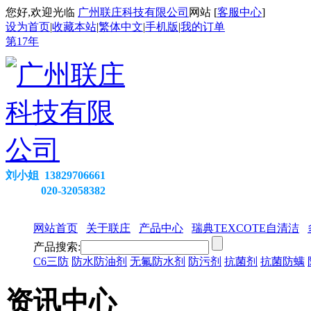
您好,欢迎光临
广州联庄科技有限公司
网站 [
客服中心
]
设为首页
|
收藏本站
|
繁体中文
|
手机版
|
我的订单
第
17
年
刘小姐 13829706661
020-32058382
网站首页
关于联庄
产品中心
瑞典TEXCOTE自清洁
产品搜索:
C6三防
防水防油剂
无氟防水剂
防污剂
抗菌剂
抗菌防螨
资讯中心