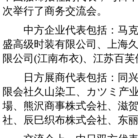
次举行了商务交流会。
中方企业代表包括：马克华
盛高级时装有限公司、上海
限公司(江南布衣)、江苏百
日方展商代表包括：同兴商
限会社久山染工、カツミ产
場、熊沢商事株式会社、滋
社、辰巳织布株式会社、东