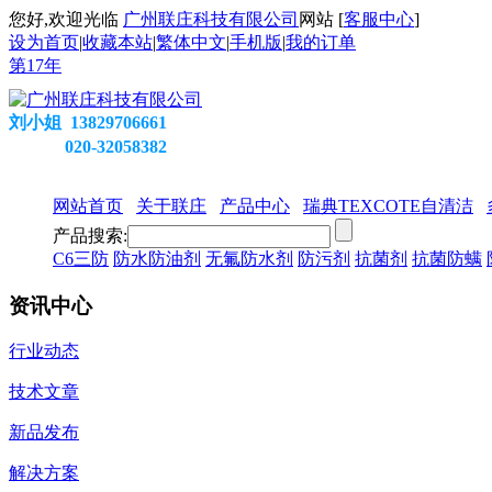
您好,欢迎光临
广州联庄科技有限公司
网站 [
客服中心
]
设为首页
|
收藏本站
|
繁体中文
|
手机版
|
我的订单
第
17
年
刘小姐 13829706661
020-32058382
网站首页
关于联庄
产品中心
瑞典TEXCOTE自清洁
产品搜索:
C6三防
防水防油剂
无氟防水剂
防污剂
抗菌剂
抗菌防螨
资讯中心
行业动态
技术文章
新品发布
解决方案