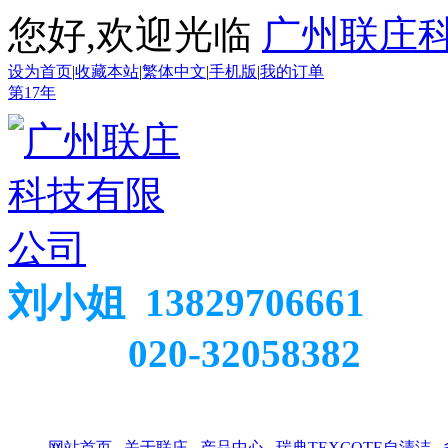
您好,欢迎光临
广州联庄
设为首页
|
收藏本站
|
繁体中文
|
手机版
|
我的订单
第
17
年
刘小姐 13829706661
020-32058382
网站首页
关于联庄
产品中心
瑞典TEXCOTE自清洁