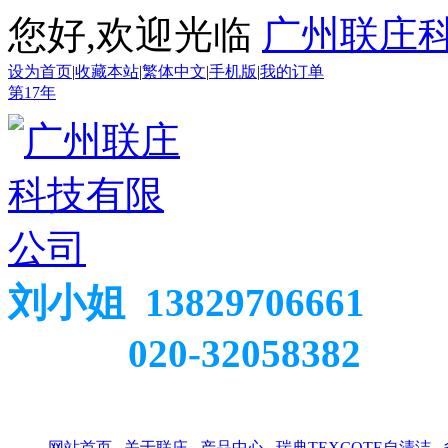
您好,欢迎光临
广州联庄
设为首页
|
收藏本站
|
繁体中文
|
手机版
|
我的订单
第
17
年
刘小姐 13829706661
020-32058382
网站首页
关于联庄
产品中心
瑞典TEXCOTE自清洁