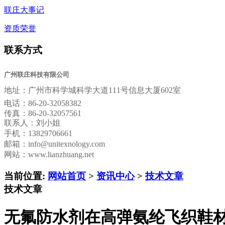
联庄大事记
资质荣誉
联系方式
广州联庄科技有限公司
地址：
广州市科学城科学大道111号信息大厦602室
电话：
86-20-32058382
传真：
86-20-32057561
联系人：刘小姐
手机：13829706661
邮箱：
info@unitexnology.com
网站：www.lianzhuang.net
当前位置:
网站首页
>
资讯中心
>
技术文章
技术文章
无氟防水剂在高弹氨纶飞织鞋