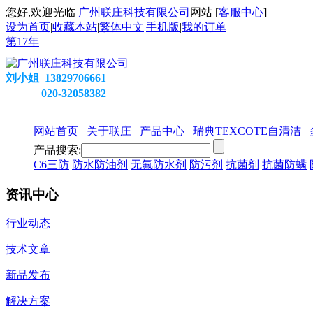
您好,欢迎光临
广州联庄科技有限公司
网站 [
客服中心
]
设为首页
|
收藏本站
|
繁体中文
|
手机版
|
我的订单
第
17
年
刘小姐 13829706661
020-32058382
网站首页
关于联庄
产品中心
瑞典TEXCOTE自清洁
产品搜索:
C6三防
防水防油剂
无氟防水剂
防污剂
抗菌剂
抗菌防螨
资讯中心
行业动态
技术文章
新品发布
解决方案