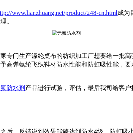
ttp://www.lianzhuang.net/product/248-cn.html
成为
整理。
一家专门生产涤纶桌布的纺织加
工厂想
要给一批高
赋予
高弹氨纶飞织鞋材
防水性能和防虹吸性能
，要
无氟防水剂
产品进行试验，评估，
最后我司
给客户
理之后，反馈说到效果能够达到防水
4级，防虹吸