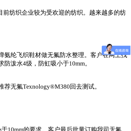
目前纺织企业较为受欢迎的纺织
。越来越多的纺
弹氨纶飞织鞋材做无氟防水
整理。
客户
在网上
找
求防泼水
4级，防虹吸小于10mm。
推荐
无氟
Texnology®M380回去测试。
小于10mm的要求。客户最后批量订购我司
无氟