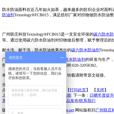
防水防油面料在近几年如火如荼，越来越多的纺织企业对面料
防油剂
Texnology®FCB015，满足纺织厂家对织物做防水防
广州联庄科技Texnology®FCB015是一支安全环保的
碳六防水防
等。通过使用
碳六防水防油剂对织物做后整理，赋予整理后的
耐水洗、耐干洗，防水防油效果杰出的
碳六防水防油剂
Texn
请您留言
广州联庄科技有限公司专注于
碳六防水防油剂
的研发与生产，
剂，吸湿排汗整理剂等，欢迎免费索样:020-32058382。
感谢您的关注，当前客服人员不在
线，请填写一下您的信息，我们会
本文来源于广州联庄科技有限公司，转载请附带原文链接。
尽快和您联系。
分享到：
点击次数：
更新时间：2021-07-05 【
打印此页
】 【
关闭
】
上一条：
无氟防水剂实现涤纶防水性能
下一条：
日晒牢度提升
关于联庄
|
标准
|
行业动态
|
技术文章
|
新品发布
|
联系我们
版权所有 2013©
http://www.lianzhuang.net
网站版权归
广州联庄