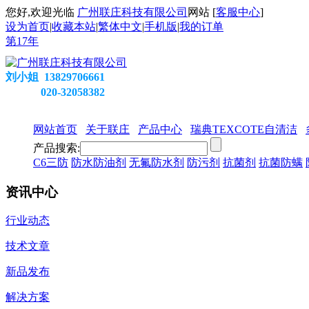
您好,欢迎光临
广州联庄科技有限公司
网站 [
客服中心
]
设为首页
|
收藏本站
|
繁体中文
|
手机版
|
我的订单
第
17
年
刘小姐 13829706661
020-32058382
网站首页
关于联庄
产品中心
瑞典TEXCOTE自清洁
产品搜索:
C6三防
防水防油剂
无氟防水剂
防污剂
抗菌剂
抗菌防螨
资讯中心
行业动态
技术文章
新品发布
解决方案