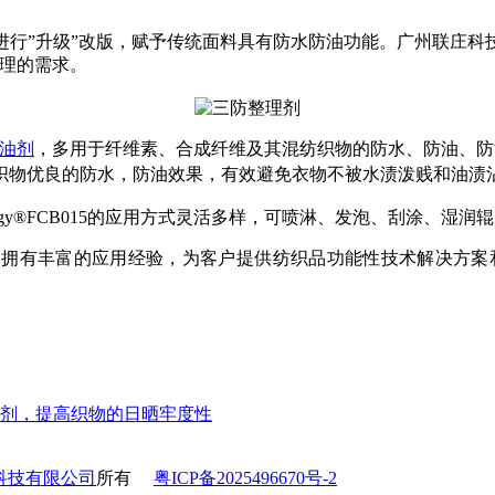
进行”升级”改版，赋予传统面料具有防水防油功能。广州联庄科
油整理的需求。
油剂
，多用于
纤维素、合成纤维及其混纺织物的防水、防油、防
织物优良的防水，防油效果，有效避免衣物不被水渍泼贱和油渍
ology®FCB015的应用方式灵活多样，
可喷淋、发泡、刮涂、湿润辊
拥有丰富的应用经验，为客户提供纺织品功能性技术解决方案
剂，提高织物的日晒牢度性
科技有限公司
所有
粤ICP备2025496670号-2