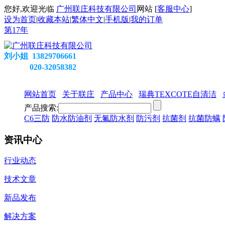
您好,欢迎光临
广州联庄科技有限公司
网站 [
客服中心
]
设为首页
|
收藏本站
|
繁体中文
|
手机版
|
我的订单
第
17
年
刘小姐 13829706661
020-32058382
网站首页
关于联庄
产品中心
瑞典TEXCOTE自清洁
产品搜索:
C6三防
防水防油剂
无氟防水剂
防污剂
抗菌剂
抗菌防螨
资讯中心
行业动态
技术文章
新品发布
解决方案