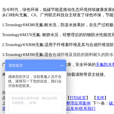
当今时代，绿色环保，低碳节能是推动生态环境持续健康发展
从C8
转向无氟
、C6
。广州联庄科技自主研发了绿色环保，节能
1.Texnology®M380无氟
:耐水洗，防泼水效果好，在生产过程
Texnology®M370无氟
: 耐静水压，经整理后的织物防水性能
2.Texnology®XR88无氟
:适用于
纤维素纤维及其与合成纤维混纺
3.Texnology®M390无氟
:适合
合成纤维及混纺的面料耐久的防水
广州联庄科技有限公司专注于绿色健康，安全环保的
无氟防水
请您留言
本文来源于广州联庄科技有限公司，转载请附带原文链接。
感谢您的关注，当前客服人员不在
线，请填写一下您的信息，我们会
尽快和您联系。
分享到：
点击次数：
更新时间：2021-06-23 【
打印此页
】 【
关闭
】
上一条：
瑜伽裤面料做C6防水+柔软整理应用案例
下一条：
碳
关于联庄
|
标准
|
行业动态
|
技术文章
|
新品发布
|
联系我们