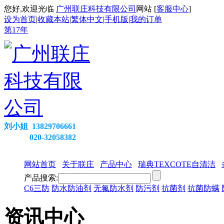
您好,欢迎光临
广州联庄科技有限公司
网站 [
客服中心
]
设为首页
|
收藏本站
|
繁体中文
|
手机版
|
我的订单
第
17
年
刘小姐 13829706661
020-32058382
网站首页
关于联庄
产品中心
瑞典TEXCOTE自清洁
产品搜索:
C6三防
防水防油剂
无氟防水剂
防污剂
抗菌剂
抗菌防螨
资讯中心