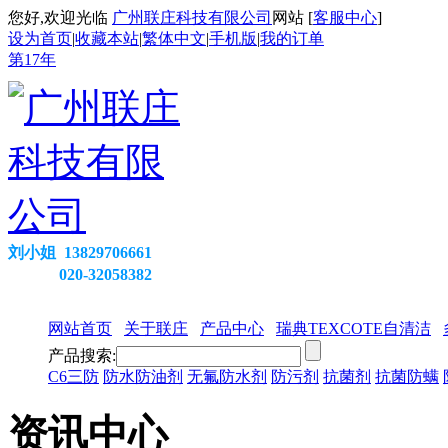
您好,欢迎光临
广州联庄科技有限公司
网站 [
客服中心
]
设为首页
|
收藏本站
|
繁体中文
|
手机版
|
我的订单
第
17
年
刘小姐 13829706661
020-32058382
网站首页
关于联庄
产品中心
瑞典TEXCOTE自清洁
产品搜索:
C6三防
防水防油剂
无氟防水剂
防污剂
抗菌剂
抗菌防螨
资讯中心