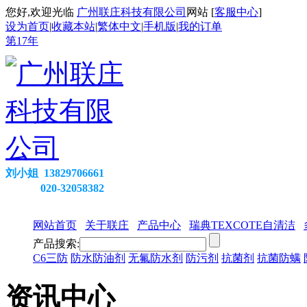
您好,欢迎光临
广州联庄科技有限公司
网站 [
客服中心
]
设为首页
|
收藏本站
|
繁体中文
|
手机版
|
我的订单
第
17
年
刘小姐 13829706661
020-32058382
网站首页
关于联庄
产品中心
瑞典TEXCOTE自清洁
产品搜索:
C6三防
防水防油剂
无氟防水剂
防污剂
抗菌剂
抗菌防螨
资讯中心