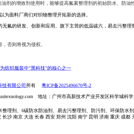
水防油剂的
增效剂使用
时
，
能够
提高氟素整理剂的初始防水、防油
XR88可以为面料厂商们对织物整理开拓新的选择。
的无氟
的研发、创新和应用。旗下主营的低温碳六
，易去污整理
容，否则将视为侵权
。
为纺织服装中”黑科技”的核心之一
科技有限公司
所有
粤ICP备2025496670号-2
l：info@unitexnology.com 地址：广州市高新技术产业开发区科学
米整理剂、6碳防水防油剂、易去污整理剂、防污剂、环保防水剂
汉 长沙 南京 大连 长春 西安 郑州 沈阳 南宁 昆明 济南 重庆 成都