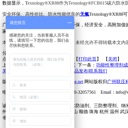
数据显示，T
exnology®XR88作
为T
exnology®
FCB015碳六防
安全环保、高性价比、防水性能优良的
无氟
Texnology®
请您留言
广州联庄科技有限公司专注于节能环保，经济安全，高附加值
家纺等领域。欢迎来电索样。
感谢您的关注，当前客服人员不在
线，请填写一下您的信息，我们会
本文
归
广州联庄科技有限公司
所有
，
未经允许不得转载本文内
尽快和您联系。
分享到：
点击次数：
更新时间：2021-05-26 【
打印此页
】 【
关闭
】
上一条：
尼龙织物防水防油解决方案
下一条：
功能性整理剂成
关于联庄
|
标准
|
行业动态
|
技术文章
|
新品发布
|
联系我们
版权所有 2013©
http://www.lianzhuang.net
网站版权归
广州联庄
电话：86-20-32058382 传真：86-20-32057561 Emai
诚征下列地区无氟防水剂、六碳防水防油剂、三防整理剂、纳
州市 深圳市 北京 上海 东莞 佛山 中山 顺德 珠海 杭州 温州 武
省 香港 台湾 澳门 瑞典 美国 欧洲