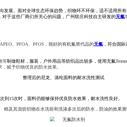
向发展。面对全球生态环保趋势，织物
环不环保，
适不适用所有
，对于这些厂商们所关心的问题，广州联庄科技自主研发的
无氟
APEO、PFOA、PFOS，很好的有机氟
替代品
的
无氟
，符合国际
物
等
制做鞋材，服装，户外用品等纺织品比较多，使用无氟
Tex
求，赋予织物优良的防水效果。
整理后的尼龙、涤纶面料的耐水洗性测试
0次到15次时，面料仍能够保持优良防水效果，耐水洗性良好。
棉及其混纺织物在水洗前和洗涤多次后的防水，防油的效果测