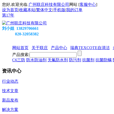
您好,欢迎光临
广州联庄科技有限公司
网站 [
客服中心
]
设为首页
|
收藏本站
|
繁体中文
|
手机版
|
我的订单
第
17
年
刘小姐 13829706661
020-32058382
网站首页
关于联庄
产品中心
瑞典TEXCOTE自清洁
产品搜索:
C6三防
防水防油剂
无氟防水剂
防污剂
抗菌剂
抗菌防螨
资讯中心
行业动态
技术文章
新品发布
解决方案