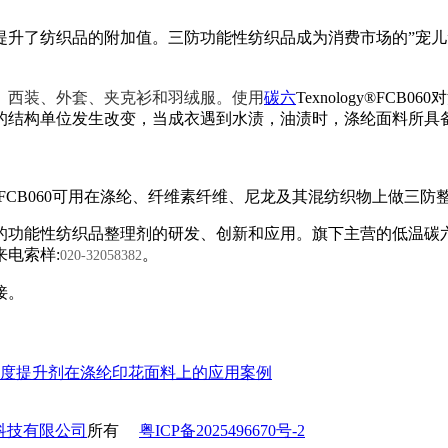
提升了纺织品的附加值。三防功能性纺织品成为消费市场的
”
宠儿
、
西装、外套、夹克衫
和
羽绒服
。
使用
碳六
Texnology®F
的结构单位发生改变，当成衣遇到水渍，油渍时，涤纶面料所具
gy®FCB060可用在涤纶、
纤维素纤维、尼龙及其混纺织物上做三防
的功能性纺织品整理剂的研发、创新和应用。旗下主营的低温碳
电索样:
。
020-32058382
接。
度提升剂在涤纶印花面料上的应用案例
科技有限公司
所有
粤ICP备2025496670号-2