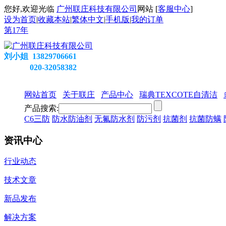
您好,欢迎光临
广州联庄科技有限公司
网站 [
客服中心
]
设为首页
|
收藏本站
|
繁体中文
|
手机版
|
我的订单
第
17
年
刘小姐 13829706661
020-32058382
网站首页
关于联庄
产品中心
瑞典TEXCOTE自清洁
产品搜索:
C6三防
防水防油剂
无氟防水剂
防污剂
抗菌剂
抗菌防螨
资讯中心
行业动态
技术文章
新品发布
解决方案