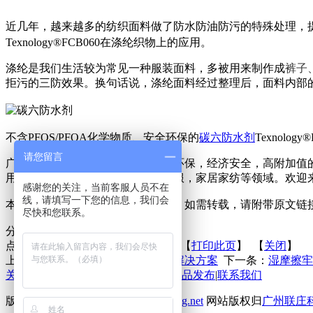
近几年，越来越多的纺织面料做了防水防油防污的特殊处理，
Texnology®FCB060在涤纶织物上的应用。
涤纶是我们生活较为常见一种服装面料，多被用来制作成
裤
子
拒污的三防效果。换句话说，涤纶面料经过整理后，面料内部
不含
PFOS/PFOA化学物质、安全环保的
碳六防水剂
Texnolo
请您留言
广州联庄科技有限公司专注于节能环保，经济安全，高附加值
用于户外运动，医疗卫生，工装制服，家居家纺等领域。欢迎来
感谢您的关注，当前客服人员不在
线，请填写一下您的信息，我们会
本文来源于广州联庄科技有限公司，如需转载，请附带原文链
尽快和您联系。
分享到：
点击次数：
更新时间：2021-05-19 【
打印此页
】 【
关闭
】
上一条：
家纺面料做易去污整理的解决方案
下一条：
湿摩擦牢
关于联庄
|
标准
|
行业动态
|
技术文章
|
新品发布
|
联系我们
版权所有 2013©
http://www.lianzhuang.net
网站版权归
广州联庄