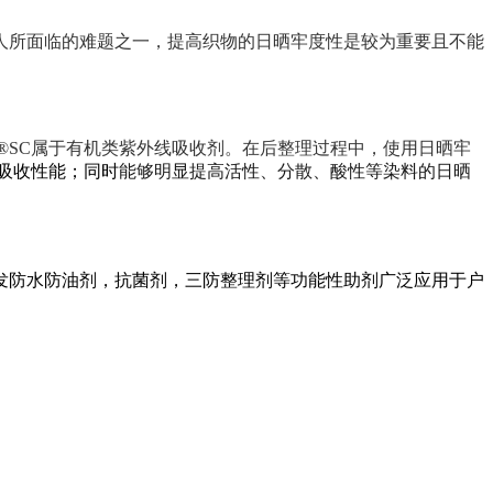
人所面临的难题之一，提高织物的日晒牢度性是较为重要且不能
y®SC属于有机类紫外线吸收剂。在后整理过程中，使用日晒牢
吸收性能；同时
能够
明显
提高活性
、
分散、酸性等
染料
的日晒
发防水防油剂，抗菌剂，三防整理剂等功能性助剂广泛应用于户