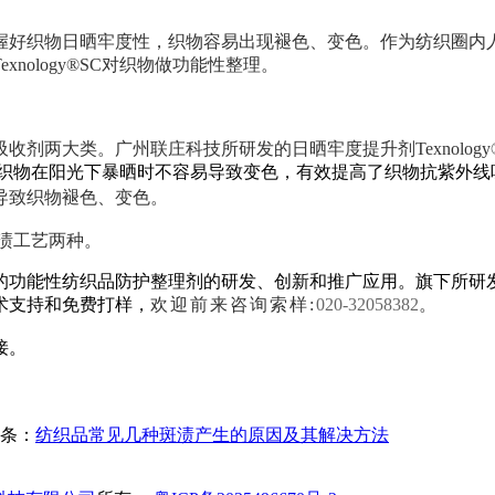
握好织物日晒牢度性，织物容易出现褪色、变色。作为纺织圈内
Texnology®SC
对织物做功能性整理。
收剂两大类。广州联庄科技所研发的日晒牢度提升剂Texnolog
织物在阳光下暴晒时不容易导致变色，有效提高了织物抗紫外线
导致织物褪色、变色
。
和浸渍工艺两种。
的功能性纺织品防护整理剂的研发、创新和推广应用。旗下所研
术支持和免费打样，
欢迎前来咨询
索样:
020-32058382
。
接。
条：
纺织品常见几种斑渍产生的原因及其解决方法