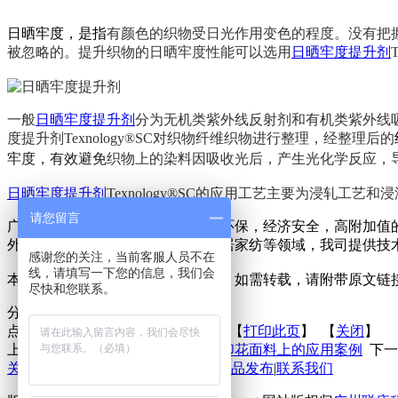
日晒牢度，是指
有颜色的织物受日光作用变色的程度
。
没有把
被忽略的。提升织物的日晒牢度性能可以选用
日晒牢度提升剂
一般
日晒牢度提升剂
分为无机类紫外线反射剂和有机类紫外线吸
度提升剂Texnology®SC对织物纤维织物进行整理，经整理后的
牢度，有效避免
织物上的染料
因
吸收光后，产生光化学反应，
日晒牢度提升剂
Texnology®SC的应用工艺主要为浸轧工艺
请您留言
广州联庄科技有限公司专注于节能环保，经济安全，高附加值
外运动，医疗卫生，工装制服，家居家纺等领域，我司提供技
感谢您的关注，当前客服人员不在
线，请填写一下您的信息，我们会
本文来源于广州联庄科技有限公司，如需转载，请附带原文链
尽快和您联系。
分享到：
点击次数：
更新时间：2021-05-19 【
打印此页
】 【
关闭
】
上一条：
湿摩擦牢度提升剂在涤纶印花面料上的应用案例
下一
关于联庄
|
标准
|
行业动态
|
技术文章
|
新品发布
|
联系我们