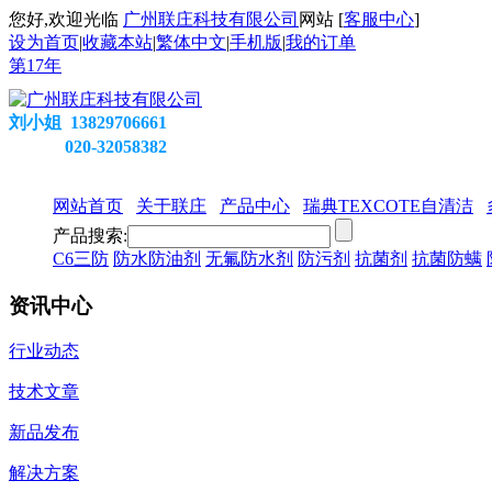
您好,欢迎光临
广州联庄科技有限公司
网站 [
客服中心
]
设为首页
|
收藏本站
|
繁体中文
|
手机版
|
我的订单
第
17
年
刘小姐 13829706661
020-32058382
网站首页
关于联庄
产品中心
瑞典TEXCOTE自清洁
产品搜索:
C6三防
防水防油剂
无氟防水剂
防污剂
抗菌剂
抗菌防螨
资讯中心
行业动态
技术文章
新品发布
解决方案