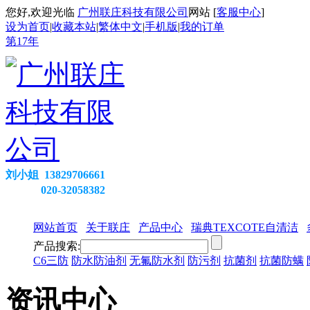
您好,欢迎光临
广州联庄科技有限公司
网站 [
客服中心
]
设为首页
|
收藏本站
|
繁体中文
|
手机版
|
我的订单
第
17
年
刘小姐 13829706661
020-32058382
网站首页
关于联庄
产品中心
瑞典TEXCOTE自清洁
产品搜索:
C6三防
防水防油剂
无氟防水剂
防污剂
抗菌剂
抗菌防螨
资讯中心