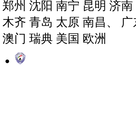
郑州 沈阳 南宁 昆明 济南
木齐 青岛 太原 南昌、 广
澳门 瑞典 美国 欧洲