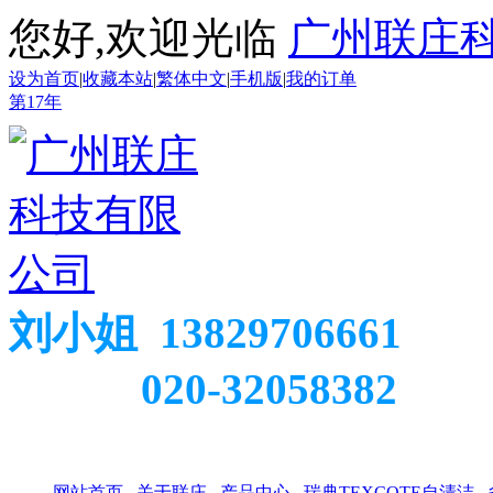
您好,欢迎光临
广州联庄
设为首页
|
收藏本站
|
繁体中文
|
手机版
|
我的订单
第
17
年
刘小姐 13829706661
020-32058382
网站首页
关于联庄
产品中心
瑞典TEXCOTE自清洁