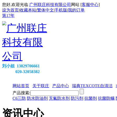
您好,欢迎光临
广州联庄科技有限公司
网站 [
客服中心
]
设为首页
|
收藏本站
|
繁体中文
|
手机版
|
我的订单
第
17
年
刘小姐 13829706661
020-32058382
网站首页
关于联庄
产品中心
瑞典TEXCOTE自清洁
产品搜索:
C6三防
防水防油剂
无氟防水剂
防污剂
抗菌剂
抗菌防螨
资讯中心