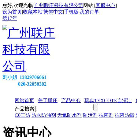
您好,欢迎光临
广州联庄科技有限公司
网站 [
客服中心
]
设为首页
|
收藏本站
|
繁体中文
|
手机版
|
我的订单
第
17
年
刘小姐 13829706661
020-32058382
网站首页
关于联庄
产品中心
瑞典TEXCOTE自清洁
产品搜索:
C6三防
防水防油剂
无氟防水剂
防污剂
抗菌剂
抗菌防螨
资讯中心