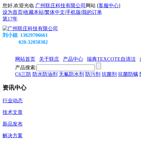
您好,欢迎光临
广州联庄科技有限公司
网站 [
客服中心
]
设为首页
|
收藏本站
|
繁体中文
|
手机版
|
我的订单
第
17
年
刘小姐 13829706661
020-32058382
网站首页
关于联庄
产品中心
瑞典TEXCOTE自清洁
产品搜索:
C6三防
防水防油剂
无氟防水剂
防污剂
抗菌剂
抗菌防螨
资讯中心
行业动态
技术文章
新品发布
解决方案