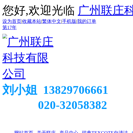
您好,欢迎光临
广州联庄
设为首页
|
收藏本站
|
繁体中文
|
手机版
|
我的订单
第
17
年
刘小姐 13829706661
020-32058382
网站首页
关于联庄
产品中心
瑞典TEXCOTE自清洁