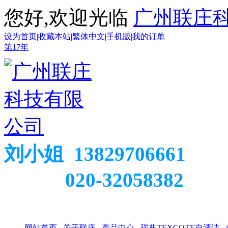
您好,欢迎光临
广州联庄
设为首页
|
收藏本站
|
繁体中文
|
手机版
|
我的订单
第
17
年
刘小姐 13829706661
020-32058382
网站首页
关于联庄
产品中心
瑞典TEXCOTE自清洁