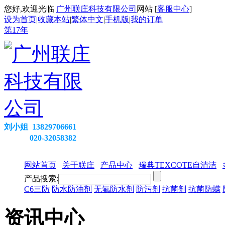
您好,欢迎光临
广州联庄科技有限公司
网站 [
客服中心
]
设为首页
|
收藏本站
|
繁体中文
|
手机版
|
我的订单
第
17
年
刘小姐 13829706661
020-32058382
网站首页
关于联庄
产品中心
瑞典TEXCOTE自清洁
产品搜索:
C6三防
防水防油剂
无氟防水剂
防污剂
抗菌剂
抗菌防螨
资讯中心