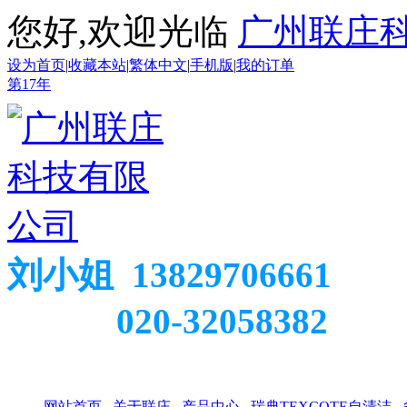
您好,欢迎光临
广州联庄
设为首页
|
收藏本站
|
繁体中文
|
手机版
|
我的订单
第
17
年
刘小姐 13829706661
020-32058382
网站首页
关于联庄
产品中心
瑞典TEXCOTE自清洁