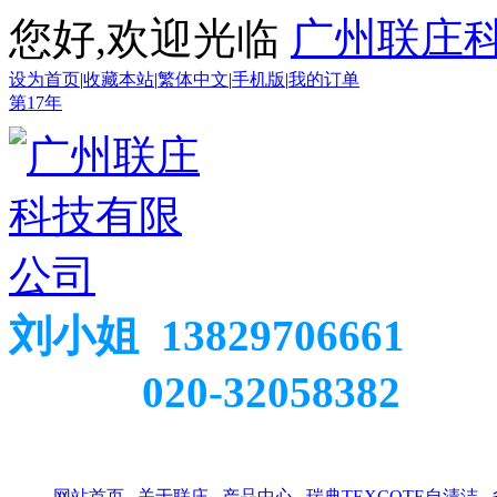
您好,欢迎光临
广州联庄
设为首页
|
收藏本站
|
繁体中文
|
手机版
|
我的订单
第
17
年
刘小姐 13829706661
020-32058382
网站首页
关于联庄
产品中心
瑞典TEXCOTE自清洁