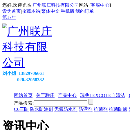
您好,欢迎光临
广州联庄科技有限公司
网站 [
客服中心
]
设为首页
|
收藏本站
|
繁体中文
|
手机版
|
我的订单
第
17
年
刘小姐 13829706661
020-32058382
网站首页
关于联庄
产品中心
瑞典TEXCOTE自清洁
产品搜索:
C6三防
防水防油剂
无氟防水剂
防污剂
抗菌剂
抗菌防螨
资讯中心