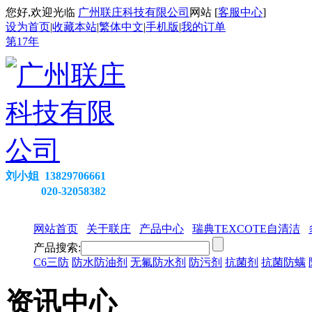
您好,欢迎光临
广州联庄科技有限公司
网站 [
客服中心
]
设为首页
|
收藏本站
|
繁体中文
|
手机版
|
我的订单
第
17
年
刘小姐 13829706661
020-32058382
网站首页
关于联庄
产品中心
瑞典TEXCOTE自清洁
产品搜索:
C6三防
防水防油剂
无氟防水剂
防污剂
抗菌剂
抗菌防螨
资讯中心