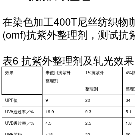
在染色加工
400T尼丝纺织物
(omf)抗紫外整理剂，测试
表
6 抗紫外整理剂及轧光效果
效果
未使用抗紫外
1%抗紫外
4%
整理剂
整理剂
整理
UPF值
9
22
34
UVA透过率／%
19.9
9.3
5.1
UVB透过率／%
4.5
2.5
1.8
UPF等级
<15
20
30