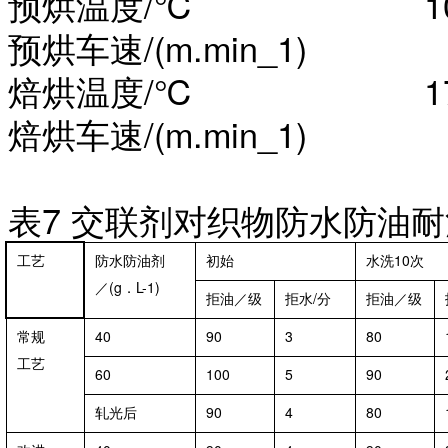
预烘温度
/℃ 10
预烘车速
/(m.min_1)
焙烘温度
/℃ 17
焙烘车速
/(m.min_1)
表
7 交联剂对织物防水防油
工艺
防水防油剂
初始
水洗10次
／(g．L-1)
拒油／级
拒水/分
拒油／级
常规
40
90
3
80
工艺
60
100
5
90
轧光后
90
4
80