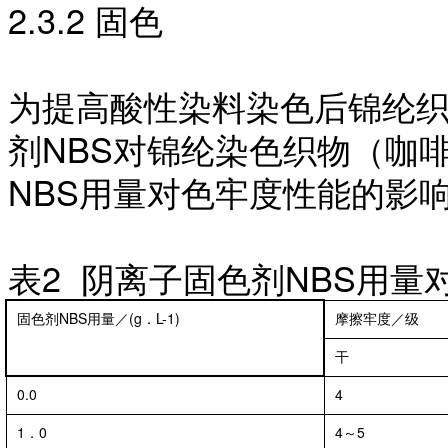
2.3.2 固色
为提高酸性染料染色后锦纶
剂
NBS对锦纶染色织物（咖
NBS用量对色牢度性能的影响
表
2 阴离子固色剂NBS用量
固色剂NBS用量／(g．L-1)
摩擦牢度／级
干
0.0
4
1．0
4～5