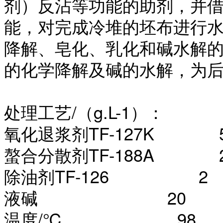
剂）反沾等功能的助剂，并
能，对完成冷堆的坯布进行
降解、皂化、乳化和碱水解
的化学降解及碱的水解，为
处理工艺
/（g.L-1）：
氧化退浆剂
TF-127K 
螯合分散剂
TF-188A 
除油剂
TF-126 2
液碱
20
温度
/℃ 98