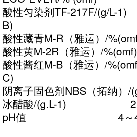
酸性匀染剂
TF-217F/(g/L
B)
酸性藏青
M-R（雅运）/%(om
酸性黄
M-2R（雅运）/%(om
酸性酱红
M-B（雅运）/%(om
C)
阴离子固色剂
NBS（拓纳）/(g
冰醋酸
/(g.L-1) 2
pH值 4～4.