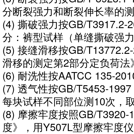
分断裂强力和断裂伸长率的
(4) 撕破强力按GB/T3917
分：裤型试样（单缝撕破强
(5) 接缝滑移按GB/T1377
滑移的测定第2部分定负荷法
(6) 耐洗性按AATCC 13
(7) 透气性按GB/T5453
每块试样不同部位测10次，
(8) 摩擦牢度按照GB/T39
度》，用Y507L型摩擦牢度