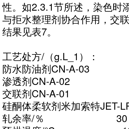
性。如2.3.1节所述，染色时
与拒水整理剂协合作用，交联
结果见表7。
工艺处方
/（g.L_1）：
防水防油剂
CN-A-03
渗透剂
CN-A-02 
交联剂
CN-A-01 
硅酮体柔软剂米加索特
JET-L
轧余率
/％ 30