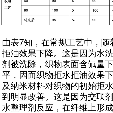
改进
40
90
4
90
工艺
60
100
5
100
轧光后
95
5-
90
由表
7知，在常规工艺中，随
拒油效果下降。这是因为水
剂被洗除，织物表面含氟量
平，因而织物拒水拒油效果
及纳米材料对织物的初始拒
到明显改善。这是因为交联
水整理剂反应，在纤维上形