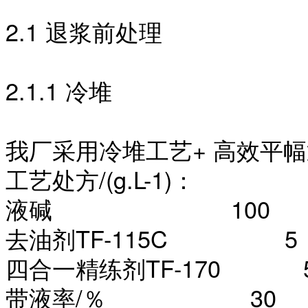
2.1 退浆前处理
2.1.1 冷堆
我厂采用冷堆工艺
+ 高效平
工艺处方
/(g.L-1)：
液碱
100
去油剂
TF-115C 5
四合一精练剂
TF-170 
带液率
/％ 30