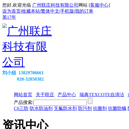
您好,欢迎光临
广州联庄科技有限公司
网站 [
客服中心
]
设为首页
|
收藏本站
|
繁体中文
|
手机版
|
我的订单
第
17
年
刘小姐 13829706661
020-32058382
网站首页
关于联庄
产品中心
瑞典TEXCOTE自清洁
产品搜索:
C6三防
防水防油剂
无氟防水剂
防污剂
抗菌剂
抗菌防螨
资讯中心