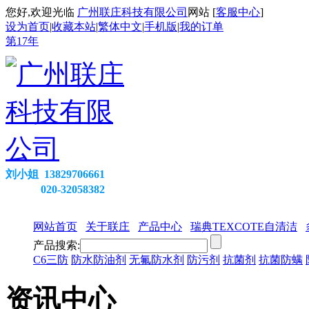
您好,欢迎光临
广州联庄科技有限公司
网站 [
客服中心
]
设为首页
|
收藏本站
|
繁体中文
|
手机版
|
我的订单
第
17
年
刘小姐 13829706661
020-32058382
网站首页
关于联庄
产品中心
瑞典TEXCOTE自清洁
产品搜索:
C6三防
防水防油剂
无氟防水剂
防污剂
抗菌剂
抗菌防螨
资讯中心