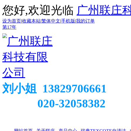
您好,欢迎光临
广州联庄
设为首页
|
收藏本站
|
繁体中文
|
手机版
|
我的订单
第
17
年
刘小姐 13829706661
020-32058382
网站首页
关于联庄
产品中心
瑞典TEXCOTE自清洁