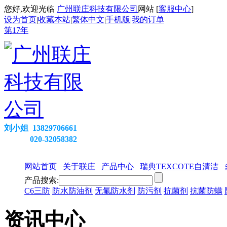
您好,欢迎光临
广州联庄科技有限公司
网站 [
客服中心
]
设为首页
|
收藏本站
|
繁体中文
|
手机版
|
我的订单
第
17
年
刘小姐 13829706661
020-32058382
网站首页
关于联庄
产品中心
瑞典TEXCOTE自清洁
产品搜索:
C6三防
防水防油剂
无氟防水剂
防污剂
抗菌剂
抗菌防螨
资讯中心