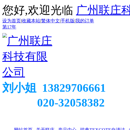
您好,欢迎光临
广州联庄
设为首页
|
收藏本站
|
繁体中文
|
手机版
|
我的订单
第
17
年
刘小姐 13829706661
020-32058382
网站首页
关于联庄
产品中心
瑞典TEXCOTE自清洁