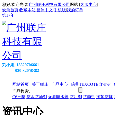
您好,欢迎光临
广州联庄科技有限公司
网站 [
客服中心
]
设为首页
|
收藏本站
|
繁体中文
|
手机版
|
我的订单
第
17
年
刘小姐 13829706661
020-32058382
网站首页
关于联庄
产品中心
瑞典TEXCOTE自清洁
产品搜索:
C6三防
防水防油剂
无氟防水剂
防污剂
抗菌剂
抗菌防螨
资讯中心