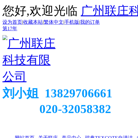
您好,欢迎光临
广州联庄
设为首页
|
收藏本站
|
繁体中文
|
手机版
|
我的订单
第
17
年
刘小姐 13829706661
020-32058382
网站首页
关于联庄
产品中心
瑞典TEXCOTE自清洁