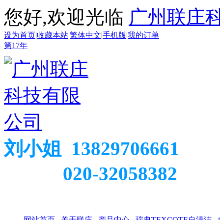
您好,欢迎光临
广州联庄
设为首页
|
收藏本站
|
繁体中文
|
手机版
|
我的订单
第
17
年
刘小姐 13829706661
020-32058382
网站首页
关于联庄
产品中心
瑞典TEXCOTE自清洁