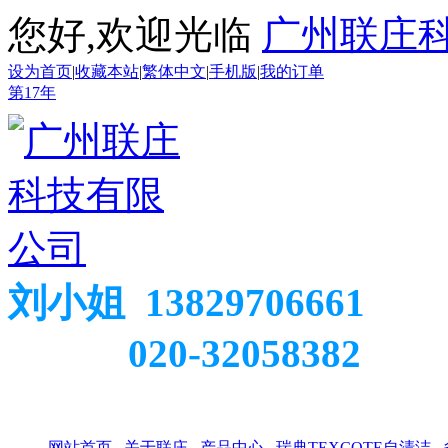
您好,欢迎光临
广州联庄
设为首页
|
收藏本站
|
繁体中文
|
手机版
|
我的订单
第
17
年
刘小姐 13829706661
020-32058382
网站首页
关于联庄
产品中心
瑞典TEXCOTE自清洁