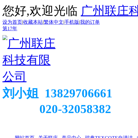
您好,欢迎光临
广州联庄
设为首页
|
收藏本站
|
繁体中文
|
手机版
|
我的订单
第
17
年
刘小姐 13829706661
020-32058382
网站首页
关于联庄
产品中心
瑞典TEXCOTE自清洁