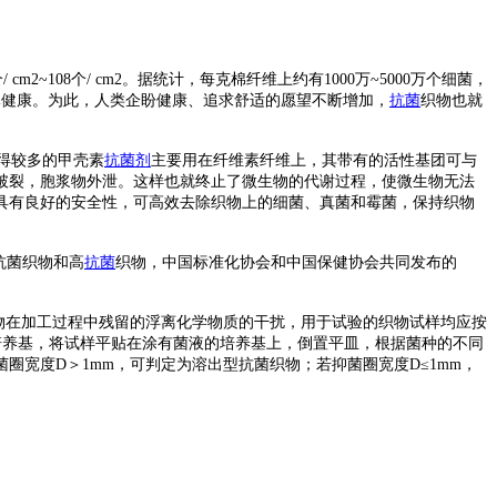
08个/ cm2。据统计，每克棉纤维上约有1000万~5000万个细菌，
体健康。为此，人类企盼健康、追求舒适的愿望不断增加，
抗菌
织物也就
得较多的甲壳素
抗菌剂
主要用在纤维素纤维上，其带有的活性基团可与
膜破裂，胞浆物外泄。这样也就终止了微生物的代谢过程，使微生物无法
具有良好的安全性，可高效去除织物上的细菌、真菌和霉菌，保持织物
抗菌织物和高
抗菌
织物，中国标准化协会和中国保健协会共同发布的
物在加工过程中残留的浮离化学物质的干扰，用于试验的织物试样均应按
培养基，将试样平贴在涂有菌液的培养基上，倒置平皿，根据菌种的不同
宽度D＞1mm，可判定为溶出型抗菌织物；若抑菌圈宽度D≤1mm，