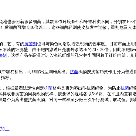
着很多细菌，其数量依环境条件和纤维种类不同，分别在103个/ cm2~1
4h后细菌可增长10倍以上，这些细菌轻则使皮肤发生过敏，重则危及人
的工艺，有的
抗菌剂
也可与染色同浴以增强织物的色牢度。目前市面上用
细菌的细胞壁，由于胞内渗透压是胞外渗透压的20～30倍，因此细胞
菌剂
，这类产品在高温时进入涤纶纤维的孔穴并牢固附着于纤维内部，其
液中容易析出，而非溶出型则难溶出。
抗菌
织物按抗菌功效作用分为普通
价指标。
法，根据晕圈法定性判定
抗菌
材料是否为溶出型抗菌织物。为防止
抗菌
织
试样或非抗菌的同类织物试样，按要求的规格各取5~6块。在平皿内置有
是否为溶出型抗菌织物。对同一试样至少做三次平行测试，取均值。抑菌圈
加工