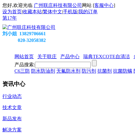
您好,欢迎光临
广州联庄科技有限公司
网站 [
客服中心
]
设为首页
|
收藏本站
|
繁体中文
|
手机版
|
我的订单
第
17
年
刘小姐 13829706661
020-32058382
网站首页
关于联庄
产品中心
瑞典TEXCOTE自清洁
产品搜索:
C6三防
防水防油剂
无氟防水剂
防污剂
抗菌剂
抗菌防螨
资讯中心
行业动态
技术文章
新品发布
解决方案