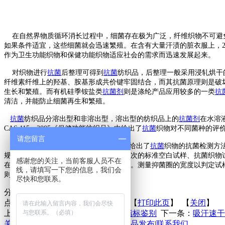
在自然界物质循环消长过程中，细菌存在极为广泛，纤维织物不可避免地也会附
如果条件适宜，这些细菌就会迅速繁殖。在含有大量汗渍的脏衣服上，2
作为卫生功能织物和保健功能织物适应社会的需求而迅速发展起来。
对织物进行
抗菌
后整理可得到
抗菌
纺织品，后整理一般采用浸轧烘干
纤维素纤维上的羟基、胺基形成共价键牢固结合，而其抗菌原理则是破坏
生长和繁殖。而有机硅季铵盐类
抗菌剂
则是涤纶产品应用较多的一类
抗
清洁，并能防止细菌再生和繁殖。
抗菌
纺织品分溶出型和非溶出型，溶出型的纺织品上的
抗菌剂
在水溶
CAS 115—2005《保健功能纺织品》中给出了
抗菌
织物对不同菌种的评
请您留言
CAS 115—2005《保健功能纺织品》中给出了
抗菌
织物的抗菌检测方
规定进行一次洗涤后测试。将已各洗涤一次的标准空白试样、抗菌织物
感谢您的关注，当前客服人员不在
在一定的温度和时间下放入培养箱中培养。测量抑菌圈的宽度以判定试样
线，请填写一下您的信息，我们会
则可判定为非溶出型抗菌织物。
尽快和您联系。
分享到：
点击次数：
更新时间：2017-02-28 【
打印此页
】 【
关闭
】
上一条：
服装防晒功能的抗紫外线指标鉴别
下一条：
吸汗速干
关于联庄
|
标准
|
行业动态
|
技术文章
|
新品发布
|
联系我们