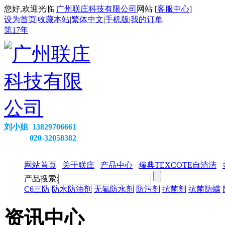
您好,欢迎光临
广州联庄科技有限公司
网站 [
客服中心
]
设为首页
|
收藏本站
|
繁体中文
|
手机版
|
我的订单
第
17
年
刘小姐 13829706661
020-32058382
网站首页
关于联庄
产品中心
瑞典TEXCOTE自清洁
产品搜索:
C6三防
防水防油剂
无氟防水剂
防污剂
抗菌剂
抗菌防螨
资讯中心