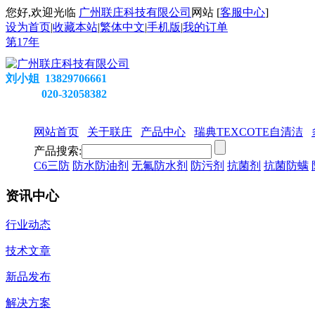
您好,欢迎光临
广州联庄科技有限公司
网站 [
客服中心
]
设为首页
|
收藏本站
|
繁体中文
|
手机版
|
我的订单
第
17
年
刘小姐 13829706661
020-32058382
网站首页
关于联庄
产品中心
瑞典TEXCOTE自清洁
产品搜索:
C6三防
防水防油剂
无氟防水剂
防污剂
抗菌剂
抗菌防螨
资讯中心
行业动态
技术文章
新品发布
解决方案