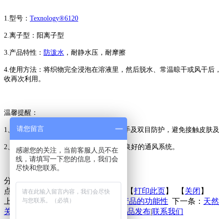
1.型号：
Texnology®6120
2.离子型：阳离子型
3.产品特性：
防泼水
，耐静水压，耐摩擦
4.使用方法：将织物完全浸泡在溶液里，然后脱水、常温晾干或风干后
收再次利用。
温馨提醒：
请您留言
1、
建议您佩戴手套、眼罩或面罩，做好手及双目防护，避免接触皮肤
2、在使用
Texnology®6120
的场所应配备良好的通风系统。
感谢您的关注，当前客服人员不在
线，请填写一下您的信息，我们会
尽快和您联系。
分享到：
点击次数：
更新时间：2017-02-28 【
打印此页
】 【
关闭
】
上一条：
哪些因素会影响吸湿快干产品的功能性
下一条：
天然
关于联庄
|
标准
|
行业动态
|
技术文章
|
新品发布
|
联系我们